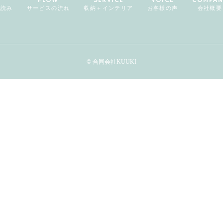
気読み
サービスの流れ
収納＋インテリア
お客様の声
会社概要
© 合同会社KUUKI