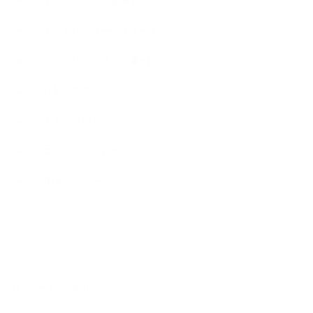
インテリア・収納事例
インテリアコーディネート
インテリアデザイン事例
お客様の声
スタッフ紹介
ニュース・ブログ
収納セミナー
NEW ARTICLE
2026.04.04
民泊デザイン 事例