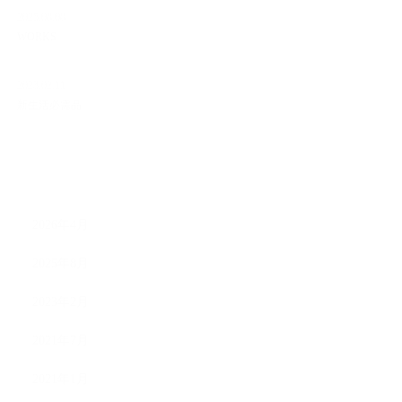
2025.08.08
WORKS
2023.02.11
新生活必需品
ARCHIVE
2026年4月
2025年8月
2023年2月
2021年7月
2021年1月