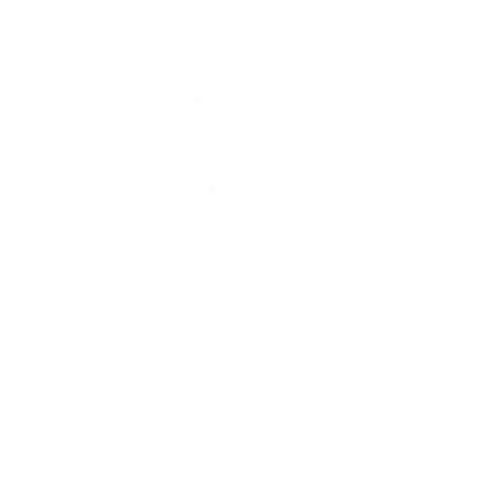
NEWS blog
WORKS
インテリア・収納事例
インテリアコーディネート
インテリアデザイン事例
お客様の声
スタッフ紹介
ニュース・ブログ
収納セミナー
NEW ARTICLE