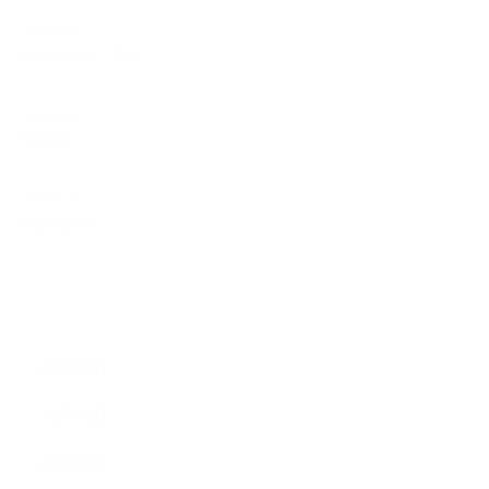
2026.04.04
民泊デザイン 事例
2025.08.08
WORKS
2023.02.11
新生活必需品
ARCHIVE
2026年4月
2025年8月
2023年2月