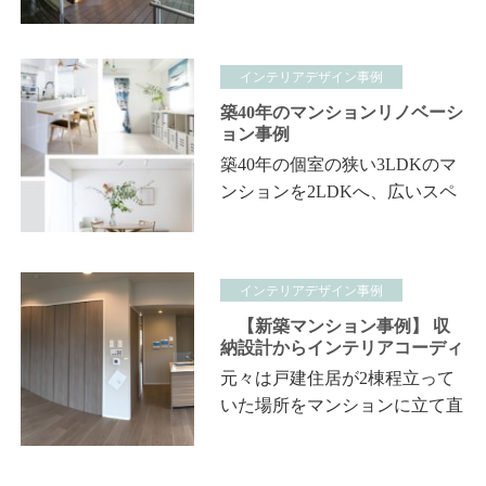
インテリアデザイン事例
築40年のマンションリノベーシ
ョン事例
築40年の個室の狭い3LDKのマ
ンションを2LDKへ、広いスペ
ースへフルリフォーム 有効な
収納スペースを確保して、暮ら
しの動線を新たらしくすること
インテリアデザイン事例
で レイアウ…
【新築マンション事例】 収
納設計からインテリアコーディ
ネートまでトータルサポートを
元々は戸建住居が2棟程立って
させていただきたした
いた場所をマンションに立て直
しをするというご依頼。今回
KUUKIにて収納設計とインテ