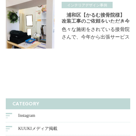
リアコーディネートをさせてい
インテリアデザイン事例
ただきました。 …
浦和区【かるむ接骨院様】
改装工事のご依頼をいただき今
回アロマスペース・受付カウン
色々な施術をされている接骨院
ター・待合スペース・キッズス
さんで、今年から出張サービス
ペースなどの改装ご…
をスタートされるという事で今
後の活躍がとても楽しみで
す！！ かるむ接骨院 施工中
Ｂ…
CATEGORY
Instagram
KUUKIメディア掲載