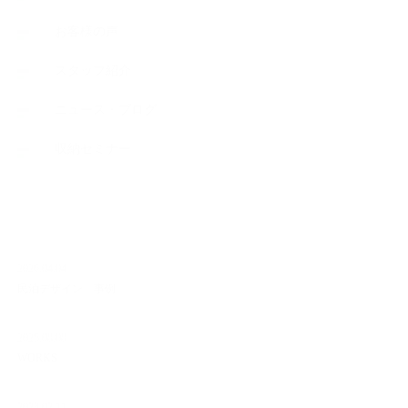
お客様の声
スタッフ紹介
ニュース・ブログ
収納セミナー
NEW ARTICLE
2026.04.04
民泊デザイン 事例
2025.08.08
WORKS
2023.02.11