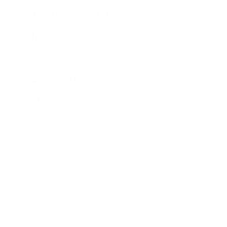
インテリアデザイン事例
お客様の声
スタッフ紹介
ニュース・ブログ
収納セミナー
NEW ARTICLE
2026.04.04
民泊デザイン 事例
2025.08.08
WORKS