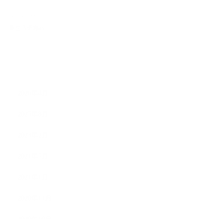
2023.02.11
新生活必需品
ARCHIVE
2026年4月
2025年8月
2023年2月
2021年7月
2021年1月
2020年11月