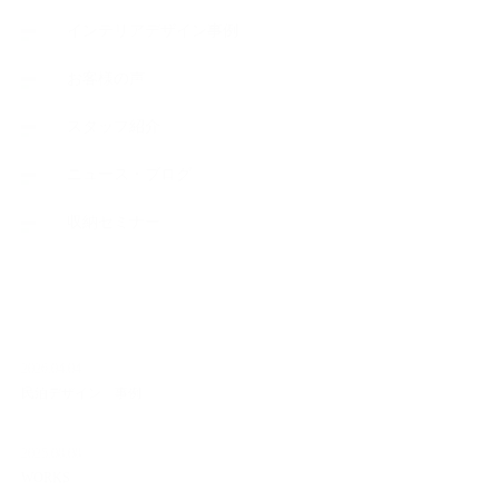
インテリアデザイン事例
お客様の声
スタッフ紹介
ニュース・ブログ
収納セミナー
NEW ARTICLE
2026.04.04
民泊デザイン 事例
2025.08.08
WORKS