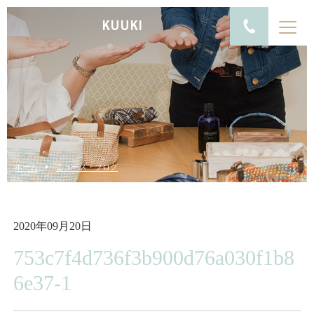
KUUKI
ホーム
ニュース・ブログ
2020年09月20日
753c7f4d736f3b900d76a030f1b8
6e37-1