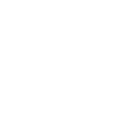
2023.02.11
新生活必需品
ARCHIVE
2026年4月
2025年8月
2023年2月
2021年7月
2021年1月
2020年11月