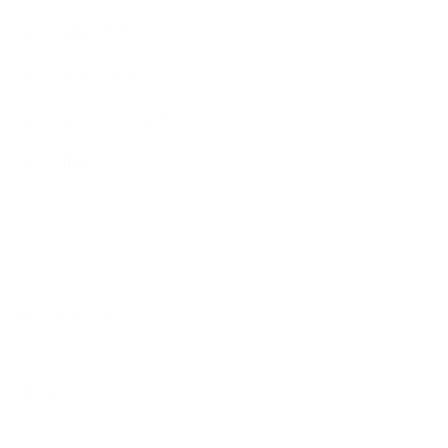
お客様の声
スタッフ紹介
ニュース・ブログ
収納セミナー
NEW ARTICLE
2026.04.04
民泊デザイン 事例
2025.08.08
WORKS
2023.02.11