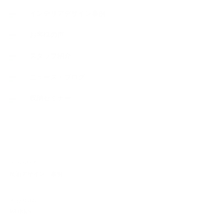
インテリアデザイン事例
お客様の声
スタッフ紹介
ニュース・ブログ
収納セミナー
NEW ARTICLE
2026.04.04
民泊デザイン 事例
2025.08.08
WORKS