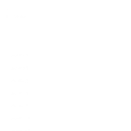
2023.02.11
新生活必需品
ARCHIVE
2026年4月
2025年8月
2023年2月
2021年7月
2021年1月
2020年11月