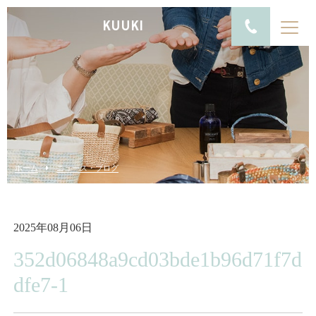
KUUKI
ホーム
ニュース・ブログ
2025年08月06日
352d06848a9cd03bde1b96d71f7d
dfe7-1