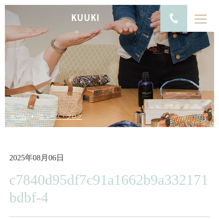
KUUKI
ホーム
ニュース・ブログ
2025年08月06日
c7840d95df7c91a1662b9a332171
bdbf-4