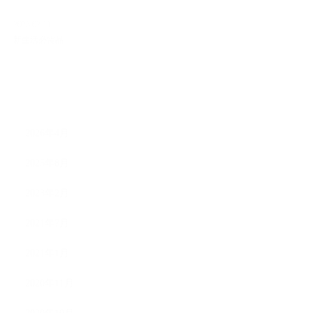
2023.02.11
新生活必需品
ARCHIVE
2026年4月
2025年8月
2023年2月
2021年7月
2021年1月
2020年11月