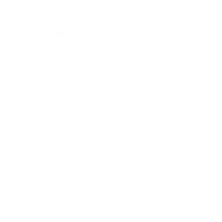
インテリアデザイン事例
お客様の声
スタッフ紹介
ニュース・ブログ
収納セミナー
NEW ARTICLE
2026.04.04
民泊デザイン 事例
2025.08.08
WORKS