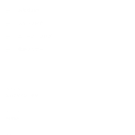
お客様の声
スタッフ紹介
ニュース・ブログ
収納セミナー
NEW ARTICLE
2026.04.04
民泊デザイン 事例
2025.08.08
WORKS
2023.02.11