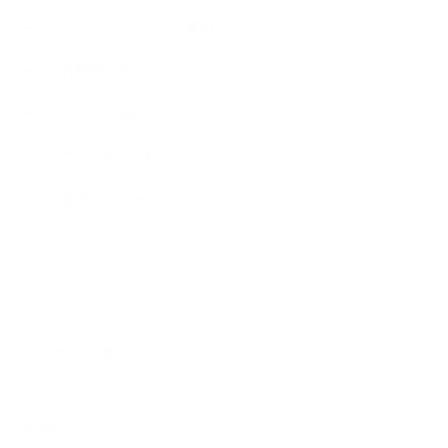
インテリアデザイン事例
お客様の声
スタッフ紹介
ニュース・ブログ
収納セミナー
NEW ARTICLE
2026.04.04
民泊デザイン 事例
2025.08.08
WORKS