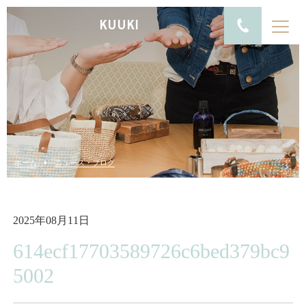
KUUKI
ホーム
ニュース・ブログ
2025年08月11日
614ecf17703589726c6bed379bc9
5002