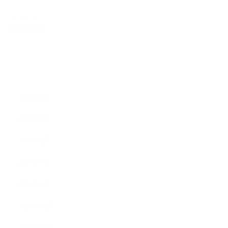
2023.02.11
新生活必需品
ARCHIVE
2026年4月
2025年8月
2023年2月
2021年7月
2021年1月
2020年11月