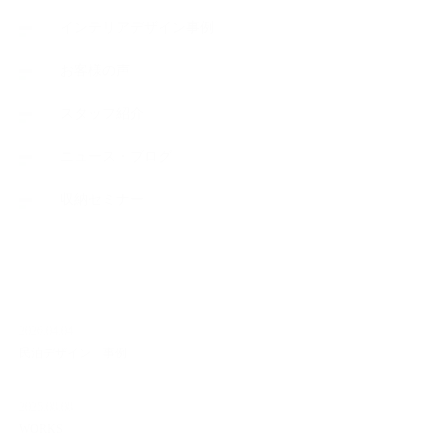
インテリアデザイン事例
お客様の声
スタッフ紹介
ニュース・ブログ
収納セミナー
NEW ARTICLE
2026.04.04
民泊デザイン 事例
2025.08.08
WORKS