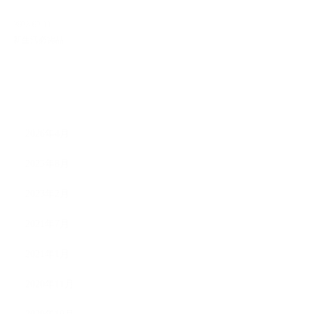
2023.02.11
新生活必需品
ARCHIVE
2026年4月
2025年8月
2023年2月
2021年7月
2021年1月
2020年11月