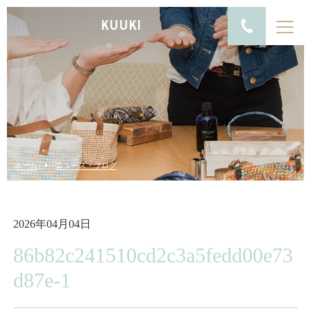
KUUKI
ホーム
ニュース・ブログ
2026年04月04日
86b82c241510cd2c3a5fedd00e73
d87e-1