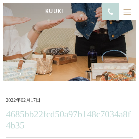
KUUKI
ホーム
ニュース・ブログ
2022年02月17日
4685bb22fcd50a97b148c7034a8f
4b35