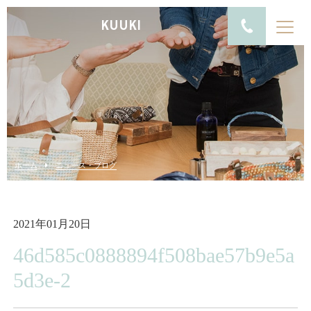
KUUKI
ホーム
ニュース・ブログ
2021年01月20日
46d585c0888894f508bae57b9e5a
5d3e-2