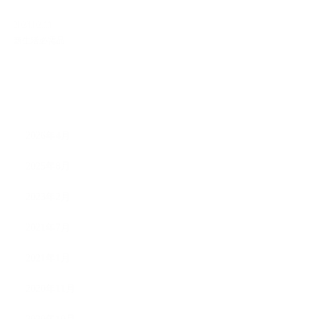
2023.02.11
新生活必需品
ARCHIVE
2026年4月
2025年8月
2023年2月
2021年7月
2021年1月
2020年11月