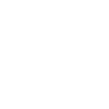
インテリアデザイン事例
お客様の声
スタッフ紹介
ニュース・ブログ
収納セミナー
NEW ARTICLE
2026.04.04
民泊デザイン 事例
2025.08.08
WORKS