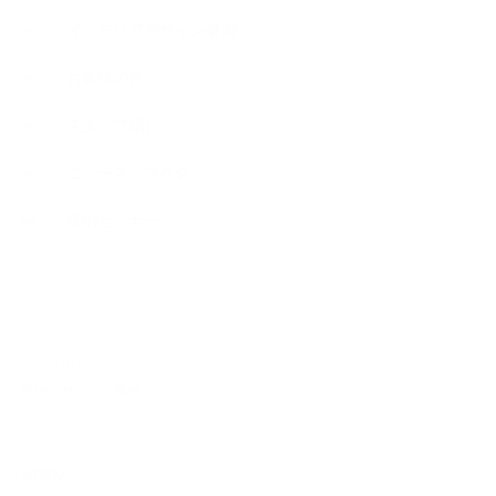
インテリアデザイン事例
お客様の声
スタッフ紹介
ニュース・ブログ
収納セミナー
NEW ARTICLE
2026.04.04
民泊デザイン 事例
2025.08.08
WORKS