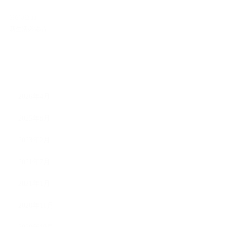
2023.02.11
新生活必需品
ARCHIVE
2026年4月
2025年8月
2023年2月
2021年7月
2021年1月
2020年11月