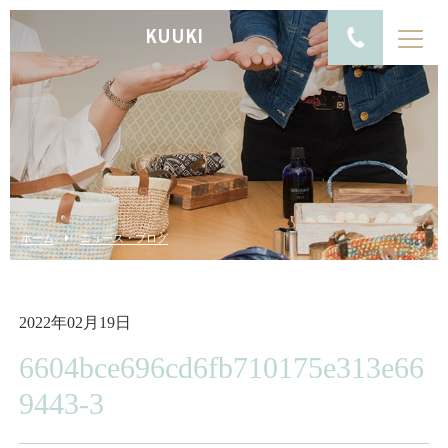
KUUKI
ホーム
ニュース・ブログ
2022年02月19日
6604bce696cd6fb710175e313e66
9443-3