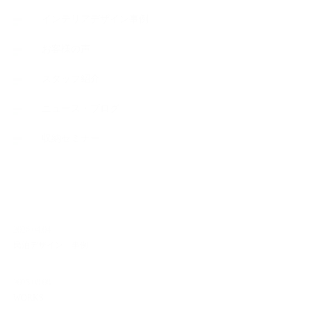
インテリアデザイン事例
お客様の声
スタッフ紹介
ニュース・ブログ
収納セミナー
NEW ARTICLE
2026.04.04
民泊デザイン 事例
2025.08.08
WORKS