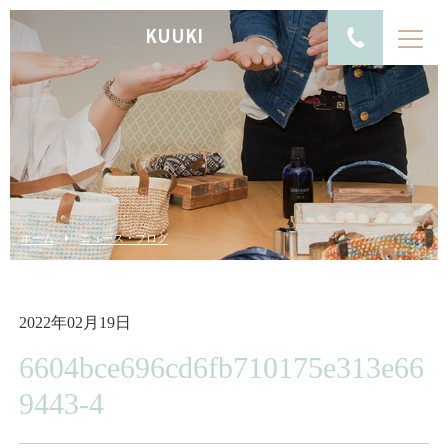
KUUKI
ホーム
ニュース・ブログ
2022年02月19日
6604bce696cd6fb710175e313e66
9443-4