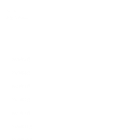
2023.02.11
新生活必需品
ARCHIVE
2026年4月
2025年8月
2023年2月
2021年7月
2021年1月
2020年11月