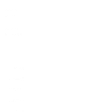
2025.08.08
WORKS
2023.02.11
新生活必需品
ARCHIVE
2026年4月
2025年8月
2023年2月
2021年7月
2021年1月