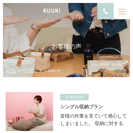
KUUKI
お客様の声
ホーム
一気読み
お客様の声
お客様の声
シングル収納プラン
皆様の作業を見ていて感心して
しまいました。 収納に対する
アイディアや判断の早さなどな