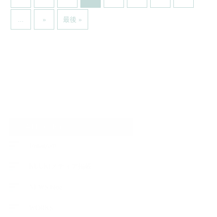
...
»
最後 »
CATEGORY
Instagram
KUUKIメディア掲載
NEWS blog
WORKS