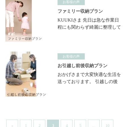
しよ…
お客様の声
ファミリー収納プラン
KUUKIさま 先日は急な作業日
程にも関わらず綺麗に整理して
頂きありがとうございました。
お陰さまでストレスフリーな生
活を送っております。 子供と
主人…
お客様の声
お引越し前後収納プラン
おかげさまで大変快適な生活を
送っております。 引越しの後
は、どうなることかと思いまし
たが、次の日に来ていただいて
見違えました。 前回も感激し
まし…
3
...
«
1
2
4
5
10