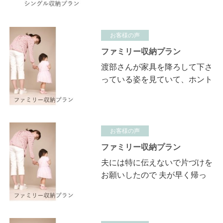
ど 昨日今日と押し入れの中や
サンルームをキョロキョロして
は色…
お客様の声
ファミリー収納プラン
渡部さんが家具を降ろして下さ
っている姿を見ていて、ホント
すごいなと思いました。 かな
りかなり重く無理な体勢で大変
な作業だったと思います。 そ
れを…
お客様の声
ファミリー収納プラン
夫には特に伝えないで片づけを
お願いしたので 夫が早く帰っ
て来てしまったのにはビックリ
しましたが すっかりきれいに
なった部屋を見た後 少し整理